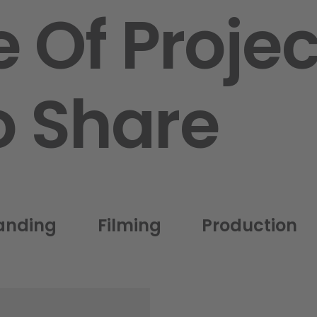
e Of Proje
o Share
anding
Filming
Production