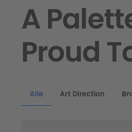
A Palett
Proud T
Alle
Art Direction
Br