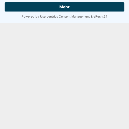
Alternativen
5 / 5
SEHR GUT
Viele Unternehmer wissen nicht, welche
Finanzierungsalternativen existieren oder wie diese konkret für
100 Bewertungen
ihre Situation bewertet werden können.
Was wir gemeinsam
prüfen.