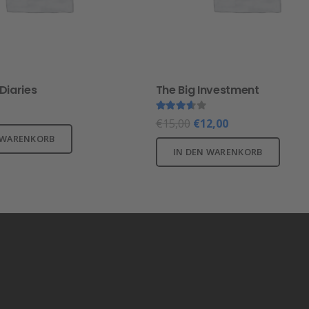
 Diaries
The Big Investment
Bewertet mit
3.50
von 5
€
15,00
€
12,00
 WARENKORB
IN DEN WARENKORB