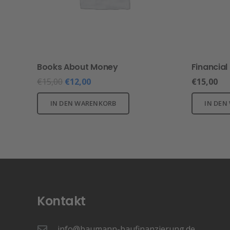
Books About Money
Financial
€
15,00
€
12,00
€
15,00
IN DEN WARENKORB
IN DEN
Kontakt
info@baumann-baufinanzierung.de