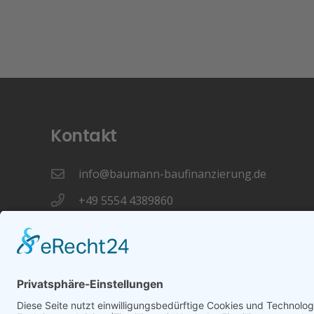
Kontakt
info@baumann-baufinanzierung.de
+49 5554 4389860
Büro: Lange Str. 12, 37186 Moringen