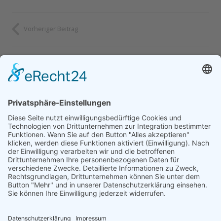
Vorheriger Beitrag
Kontakt
info@baumann-baufinanzierung.de
+49 5554 4389860
Büro: Lange Str. 12, 37186 Moringen