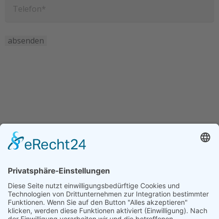
Noch Fragen? - Kontaktieren Sie uns.
+49 05554 438 98 60
info@baumann-baufinanzierung.de
Weißdornweg 2, 37186 Moringen