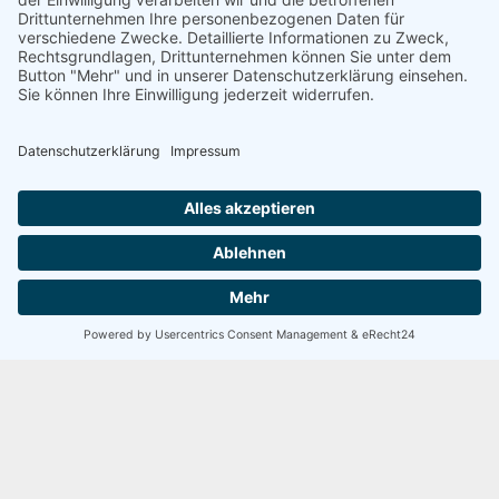
5 / 5
Kontakt
SEHR GUT
100 Bewertungen
info@baumann-baufinanzierung.de
+49 5554 4389860
Büro: Lange Str. 12, 37186 Moringen