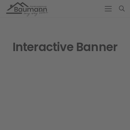
Interactive Banner
UNIQUE
UNIQUE
SOTER
SOTER
Praesent laoreet ipsum
Praesent laoreet ipsum
Praesent laoreet ipsum et enim blandit