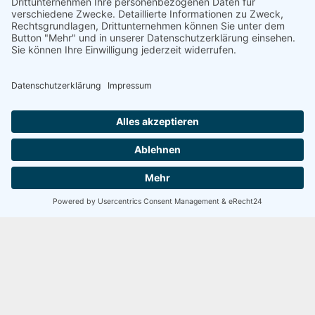
Lorem ipsum dolor sit amet, consectetur adipisicing
elit. Ipsam, placeat, quae? Asperiores consectetur
ducimus eaque enim minus nam necessitatibus quas.
1/3 Inner
Lorem ipsum dolor sit amet, consectetur adipisicing
5 / 5
elit. Ipsam, placeat, quae? Asperiores consectetur
ducimus eaque enim minus nam necessitatibus quas.
SEHR GUT
100 Bewertungen