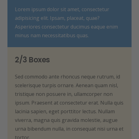
Lorem ipsum dolor sit amet, consectetur
adipisicing elit. Ipsam, placeat, quae?
Asperiores consectetur ducimus eaque enim
minus nam necessitatibus quas.
2/3 Boxes
Sed commodo ante rhoncus neque rutrum, id
scelerisque turpis ornare. Aenean quam nisl,
tristique non posuere in, ullamcorper non
ipsum. Praesent at consectetur erat. Nulla quis
lacinia sapien, eget porttitor lectus. Nullam
viverra, magna quis gravida molestie, augue
urna bibendum nulla, in consequat nisi urna et
tortor.