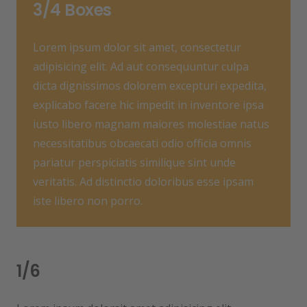
3/4 Boxes
Lorem ipsum dolor sit amet, consectetur
adipisicing elit. Ad aut consequuntur culpa
dicta dignissimos dolorem excepturi expedita,
explicabo facere hic impedit in inventore ipsa
iusto libero magnam maiores molestiae natus
necessitatibus obcaecati odio officia omnis
pariatur perspiciatis similique sint unde
veritatis. Ad distinctio doloribus esse ipsam
iste libero non porro.
1/6