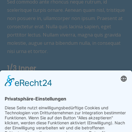
Sed commodo ante rhoncus neque rutrum, id
scelerisque turpis ornare. Aenean quam nisl, tristique
non posuere in, ullamcorper non ipsum. Praesent at
consectetur erat. Nulla quis lacinia sapien, eget
porttitor lectus. Nullam viverra, magna quis gravida
molestie, augue urna bibendum nulla, in consequat
nisi urna et tortor.
1/3 Inner
Lorem ipsum dolor sit amet, consectetur adipisicing
elit. Ipsam, placeat, quae? Asperiores consectetur
ducimus eaque enim minus nam necessitatibus quas.
1/3 Inner