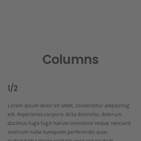
Columns
1/2
Lorem ipsum dolor sit amet, consectetur adipisicing
elit. Asperiores corporis dicta distinctio, dolorum
ducimus fuga fugit harum inventore neque nesciunt
nostrum nulla numquam perferendis quas
quibusdam ratione veritatis vero voluptatem.