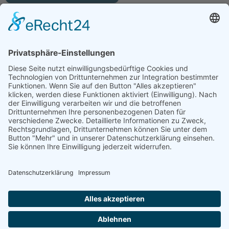
Kontakt
info@baumann-baufinanzierung.de
+49 5554 4389860
Büro: Lange Str. 12, 37186 Moringen
Datenschutz
5 / 5